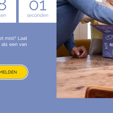
7
59
ten
seconden
et mist? Laat
 als een van
MELDEN