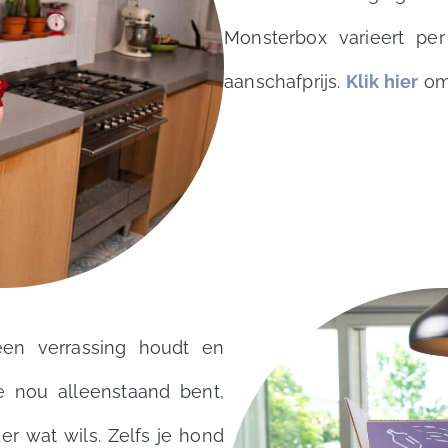
Monsterbox varieert per
aanschafprijs.
Klik hier
om 
en verrassing houdt en
e nou alleenstaand bent,
r wat wils. Zelfs je hond