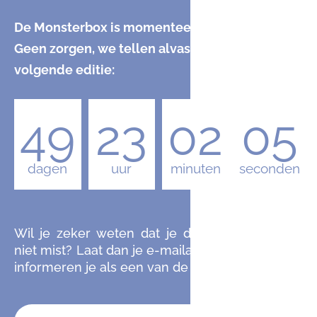
De Monsterbox is momenteel uitverkocht.
Geen zorgen, we tellen alvast af naar de
volgende editie:
49
23
02
04
dagen
uur
minuten
seconden
Wil je zeker weten dat je de komende editie
niet mist? Laat dan je e-mailadres achter en we
informeren je als een van de eersten.