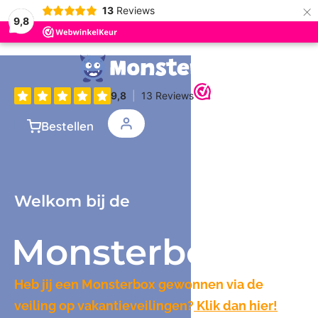
×
13
Reviews
9,8
Bestellen
Welkom bij de
Monsterbox
Heb jij een Monsterbox gewonnen via de
veiling op vakantieveilingen?
Klik dan hier!