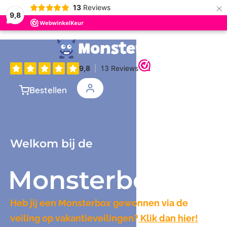
×
13
Reviews
9,8
Bestellen
Welkom bij de
Monsterbox
Heb jij een Monsterbox gewonnen via de
veiling op vakantieveilingen?
Klik dan hier!