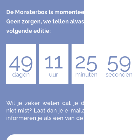
De Monsterbox is momenteel uitverkocht.
Geen zorgen, we tellen alvast af naar de
volgende editie:
49
11
25
58
dagen
uur
minuten
seconden
Wil je zeker weten dat je de komende editie
niet mist? Laat dan je e-mailadres achter en we
informeren je als een van de eersten.