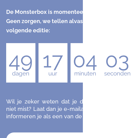
De Monsterbox is momenteel uitverkocht.
Geen zorgen, we tellen alvast af naar de
volgende editie:
49
17
04
02
dagen
uur
minuten
seconden
Wil je zeker weten dat je de komende editie
niet mist? Laat dan je e-mailadres achter en we
informeren je als een van de eersten.