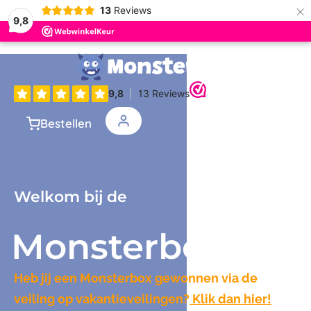
×
13
Reviews
9,8
Bestellen
Welkom bij de
Monsterbox
Heb jij een Monsterbox gewonnen via de
veiling op vakantieveilingen?
Klik dan hier!