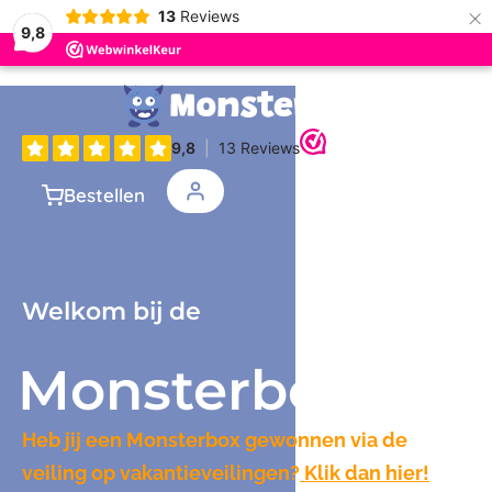
×
13
Reviews
9,8
Bestellen
Welkom bij de
Monsterbox
Heb jij een Monsterbox gewonnen via de
veiling op vakantieveilingen?
Klik dan hier!