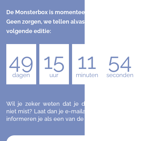
De Monsterbox is momenteel uitverkocht.
Geen zorgen, we tellen alvast af naar de
volgende editie:
49
15
11
53
dagen
uur
minuten
seconden
Wil je zeker weten dat je de komende editie
niet mist? Laat dan je e-mailadres achter en we
informeren je als een van de eersten.