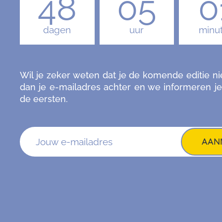
48
05
0
dagen
uur
minu
Wil je zeker weten dat je de komende editie ni
dan je e-mailadres achter en we informeren je
de eersten.
AAN