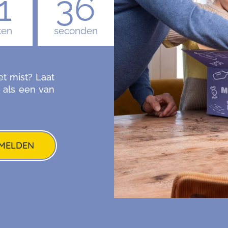
1
35
ten
seconden
et mist? Laat
 als een van
MELDEN