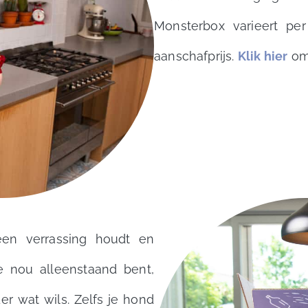
Monsterbox varieert per
aanschafprijs.
Klik hier
om 
en verrassing houdt en
e nou alleenstaand bent,
r wat wils. Zelfs je hond