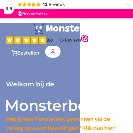
×
13
Reviews
9,8
Bestellen
Welkom bij de
Monsterbox
Heb jij een Monsterbox gewonnen via de
veiling op vakantieveilingen?
Klik dan hier!