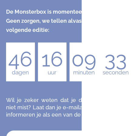
De Monsterbox is momenteel uitverkocht.
Geen zorgen, we tellen alvast af naar de
volgende editie:
46
16
09
32
dagen
uur
minuten
seconden
Wil je zeker weten dat je de komende editie
niet mist? Laat dan je e-mailadres achter en we
informeren je als een van de eersten.