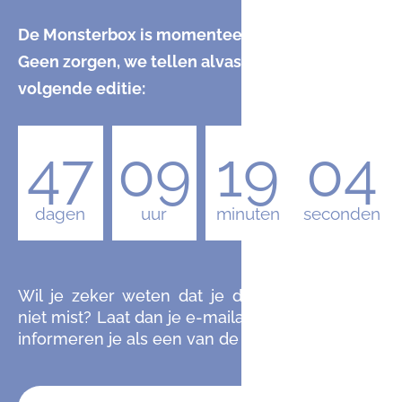
De Monsterbox is momenteel uitverkocht.
Geen zorgen, we tellen alvast af naar de
volgende editie:
47
09
19
03
dagen
uur
minuten
seconden
Wil je zeker weten dat je de komende editie
niet mist? Laat dan je e-mailadres achter en we
informeren je als een van de eersten.