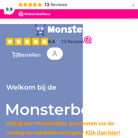
×
13
Reviews
9,8
Bestellen
Welkom bij de
Monsterbox
Heb jij een Monsterbox gewonnen via de
veiling op vakantieveilingen?
Klik dan hier!