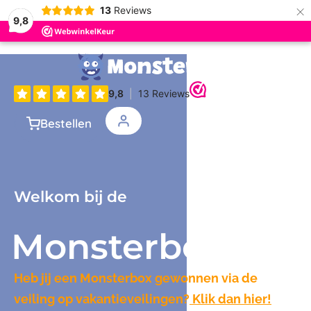
×
13
Reviews
9,8
Bestellen
Welkom bij de
Monsterbox
Heb jij een Monsterbox gewonnen via de
veiling op vakantieveilingen?
Klik dan hier!