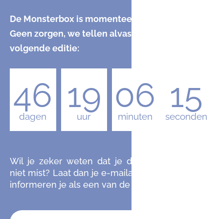
De Monsterbox is momenteel uitverkocht.
Geen zorgen, we tellen alvast af naar de
volgende editie:
46
19
06
14
dagen
uur
minuten
seconden
Wil je zeker weten dat je de komende editie
niet mist? Laat dan je e-mailadres achter en we
informeren je als een van de eersten.