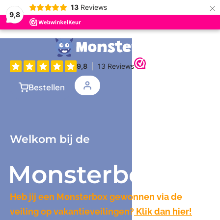
×
13
Reviews
9,8
Bestellen
Welkom bij de
Monsterbox
Heb jij een Monsterbox gewonnen via de
veiling op vakantieveilingen?
Klik dan hier!