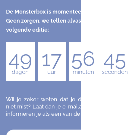
De Monsterbox is momenteel uitverkocht.
Geen zorgen, we tellen alvast af naar de
volgende editie:
49
17
56
44
dagen
uur
minuten
seconden
Wil je zeker weten dat je de komende editie
niet mist? Laat dan je e-mailadres achter en we
informeren je als een van de eersten.