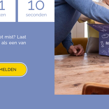
1
08
ten
seconden
et mist? Laat
 als een van
MELDEN