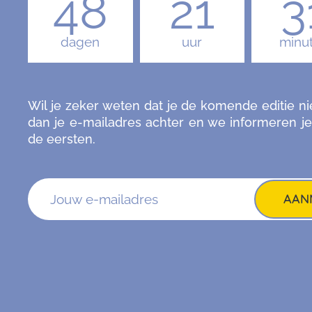
48
21
3
dagen
uur
minu
Wil je zeker weten dat je de komende editie ni
dan je e-mailadres achter en we informeren je
de eersten.
AAN