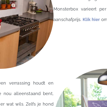
Monsterbox varieert per
aanschafprijs.
Klik hier
om 
en verrassing houdt en
e nou alleenstaand bent,
r wat wils. Zelfs je hond