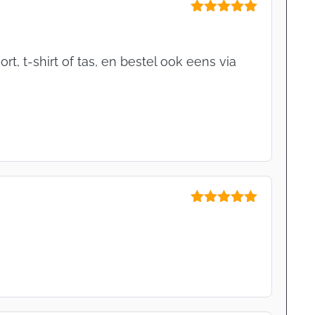
Gewaardeerd
5
uit 5
, t-shirt of tas, en bestel ook eens via
Gewaardeerd
5
uit 5