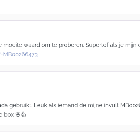
de moeite waard om te proberen. Supertof als je mij
ef=MB00266473
inda gebruikt. Leuk als iemand de mijne invult MB00
we box 🌸👍