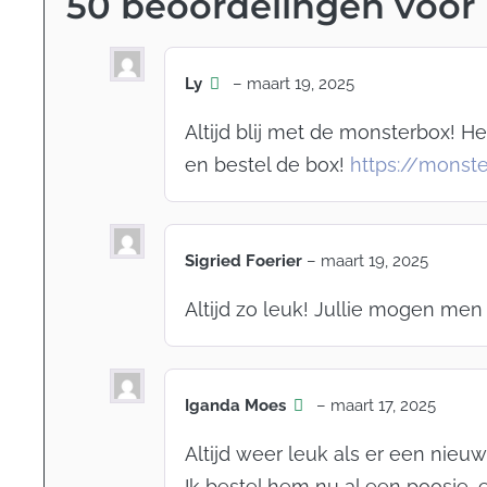
50 beoordelingen voor
Ly
–
maart 19, 2025
Altijd blij met de monsterbox! He
en bestel de box!
https://monst
Sigried Foerier
–
maart 19, 2025
Altijd zo leuk! Jullie mogen m
Iganda Moes
–
maart 17, 2025
Altijd weer leuk als er een nieu
Ik bestel hem nu al een poosje, en