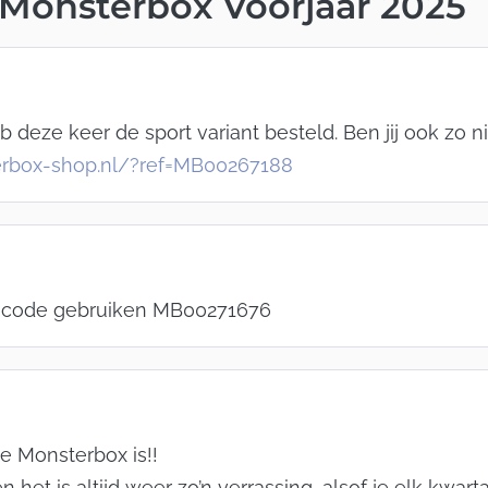
Monsterbox Voorjaar 2025
b deze keer de sport variant besteld. Ben jij ook zo 
erbox-shop.nl/?ref=MB00267188
en code gebruiken MB00271676
we Monsterbox is!!
 het is altijd weer zo’n verrassing, alsof je elk kwarta