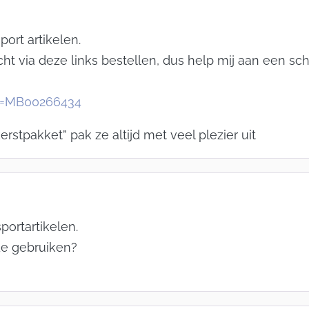
ort artikelen.
via deze links bestellen, dus help mij aan een schort
ef=MB00266434
erstpakket” pak ze altijd met veel plezier uit
portartikelen.
de gebruiken?