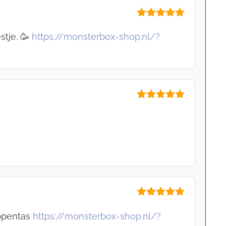
Gewaardeerd
5
uit 5
stje. 🥳
https://monsterbox-shop.nl/?
Gewaardeerd
5
uit 5
Gewaardeerd
5
uit 5
appentas
https://monsterbox-shop.nl/?