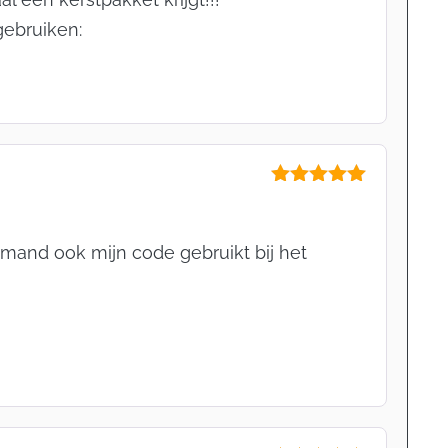
 gebruiken:
Gewaardeerd
5
uit 5
iemand ook mijn code gebruikt bij het