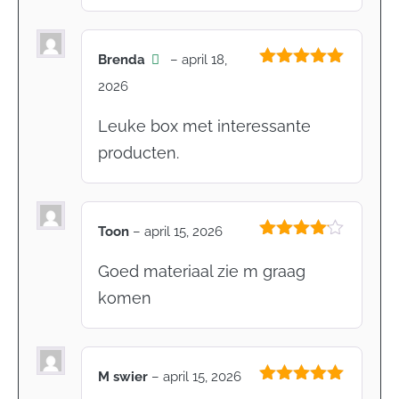
Brenda
–
april 18,
Gewaardeerd
2026
5
uit 5
Leuke box met interessante
producten.
Toon
–
april 15, 2026
Gewaardeerd
4
uit 5
Goed materiaal zie m graag
komen
M swier
–
april 15, 2026
Gewaardeerd