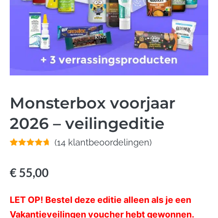
Monsterbox voorjaar
2026 – veilingeditie
(
14
klantbeoordelingen)
Gewaardeerd
14
4.64
op 5
gebaseerd
€
55,00
op
klant
waarderingen
LET OP! Bestel deze editie alleen als je een
Vakantieveilingen voucher hebt gewonnen.