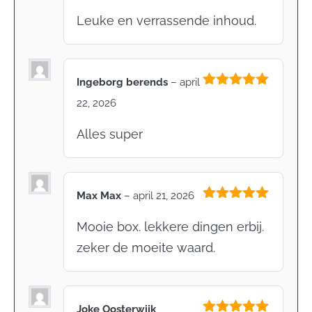
Leuke en verrassende inhoud.
Ingeborg berends
–
april
Gewaardeerd
22, 2026
5
uit 5
Alles super
Max Max
–
april 21, 2026
Gewaardeerd
5
uit 5
Mooie box. lekkere dingen erbij.
zeker de moeite waard.
Joke Oosterwijk