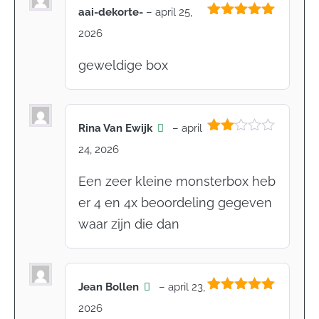
aai-dekorte-
–
april 25,
Gewaardeerd
2026
5
uit 5
geweldige box
Rina Van Ewijk
–
april
Gewaardeerd
24, 2026
2
uit
5
Een zeer kleine monsterbox heb
er 4 en 4x beoordeling gegeven
waar zijn die dan
Jean Bollen
–
april 23,
Gewaardeerd
2026
5
uit 5