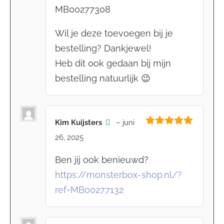
MB00277308
Wil je deze toevoegen bij je
bestelling? Dankjewel!
Heb dit ook gedaan bij mijn
bestelling natuurlijk 😉
Kim Kuijsters
–
juni
Gewaardeerd
26, 2025
5
uit 5
Ben jij ook benieuwd?
https://monsterbox-shop.nl/?
ref=MB00277132