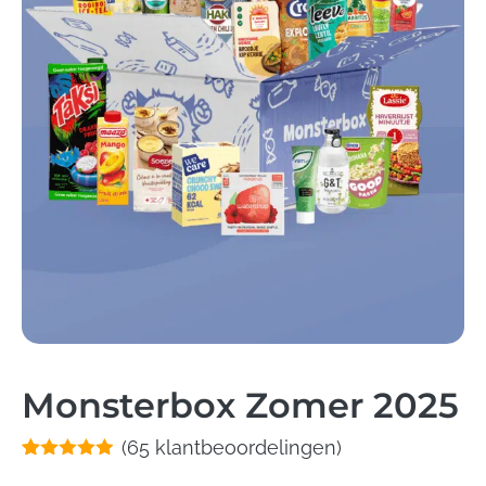
Monsterbox Zomer 2025
(
65
klantbeoordelingen)
Gewaardeerd
65