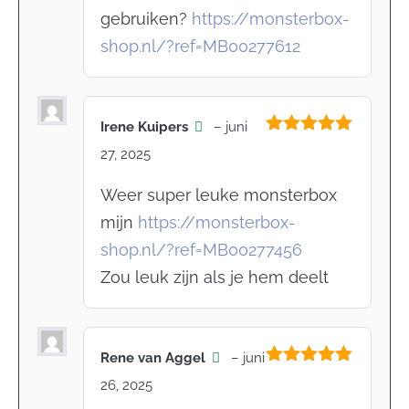
gebruiken?
https://monsterbox-
shop.nl/?ref=MB00277612
Irene Kuipers
–
juni
Gewaardeerd
27, 2025
5
uit 5
Weer super leuke monsterbox
mijn
https://monsterbox-
shop.nl/?ref=MB00277456
Zou leuk zijn als je hem deelt
Rene van Aggel
–
juni
Gewaardeerd
26, 2025
5
uit 5