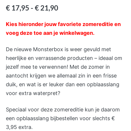
4.89
op 5
gebaseerd
€
17,95
-
€
21,90
op
klant
waarderingen
Kies hieronder jouw favoriete zomereditie en
voeg deze toe aan je winkelwagen.
De nieuwe Monsterbox is weer gevuld met
heerlijke en verrassende producten – ideaal om
jezelf mee te verwennen! Met de zomer in
aantocht krijgen we allemaal zin in een frisse
duik, en wat is er leuker dan een opblaasslang
voor extra waterpret?
Speciaal voor deze zomereditie kun je daarom
een opblaasslang bijbestellen voor slechts €
3,95 extra.