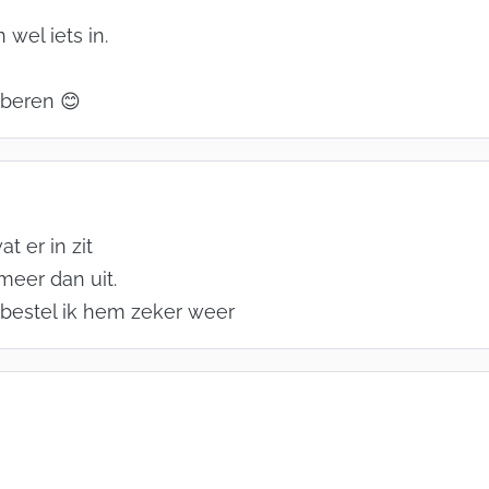
 wel iets in.
oberen 😊
t er in zit
 meer dan uit.
, bestel ik hem zeker weer