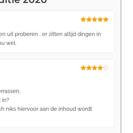
Gewaardeerd
5
uit 5
it proberen , er zitten altijd dingen in
nu wel.
Gewaardeerd
4
uit 5
rrassen.
 in?
h niks hiervoor aan de inhoud wordt