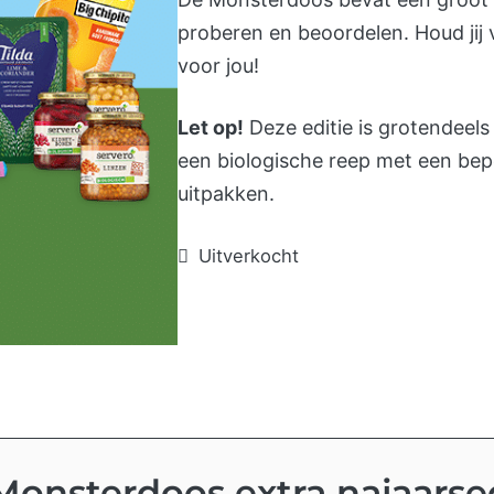
proberen en beoordelen. Houd jij
voor jou!
Let op!
Deze editie is grotendeels
een biologische reep met een bepe
uitpakken.
Uitverkocht
Monsterdoos extra najaarse