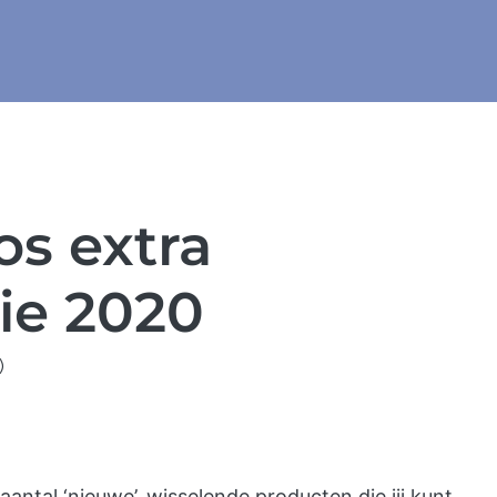
s extra
tie 2020
)
ntal ‘nieuwe’, wisselende producten die jij kunt