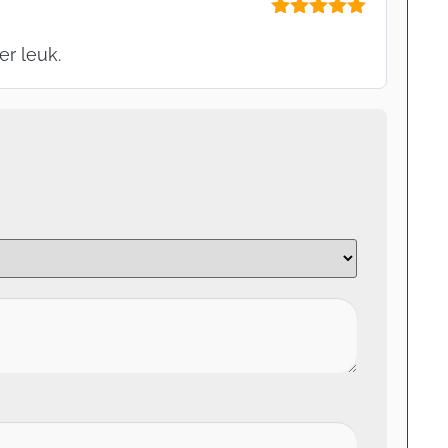
Gewaardeerd
5
uit 5
er leuk.