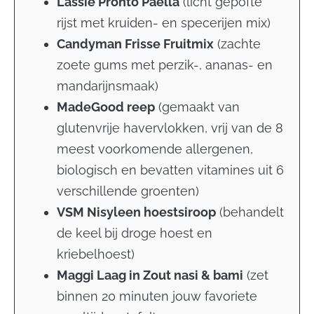
Lassie Pronto Paella
(
licht gepofte
rijst met kruiden- en specerijen mix)
Candyman Frisse Fruitmix
(
zachte
zoete gums met perzik-, ananas- en
mandarijnsmaak)
MadeGood reep
(gemaakt van
glutenvrije havervlokken, vrij van de 8
meest voorkomende allergenen,
biologisch en bevatten vitamines uit 6
verschillende groenten)
VSM Nisyleen hoestsiroop
(
behandelt
de keel bij droge hoest en
kriebelhoest)
Maggi Laag in Zout nasi & bami
(zet
binnen 20 minuten jouw favoriete