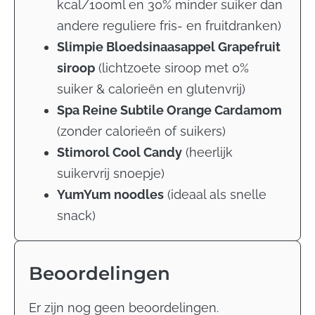
kcal/100ml en 30% minder suiker dan
andere reguliere fris- en fruitdranken)
Slimpie Bloedsinaasappel Grapefruit
siroop
(
lichtzoete siroop met 0%
suiker & calorieën en glutenvrij)
Spa Reine Subtile Orange Cardamom
(
zonder calorieën of suikers)
Stimorol Cool Candy
(
heerlijk
suikervrij snoepje)
YumYum noodles
(i
deaal als snelle
snack)
Beoordelingen
Er zijn nog geen beoordelingen.