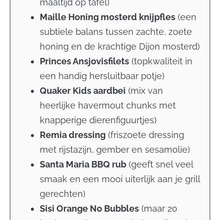
maaltijd op tafel)
Maille Honing mosterd knijpfles
(
een
subtiele balans tussen zachte, zoete
honing en de krachtige Dijon mosterd)
Princes Ansjovisfilets
(
topkwaliteit in
een handig hersluitbaar potje)
Quaker Kids aardbei
(
mix van
heerlijke havermout chunks met
knapperige dierenfiguurtjes)
Remia dressing
(
friszoete dressing
met rijstazijn, gember en sesamolie)
Santa Maria BBQ rub
(
geeft snel veel
smaak en een mooi uiterlijk aan je grill
gerechten)
Sisi Orange No Bubbles
(
maar 20