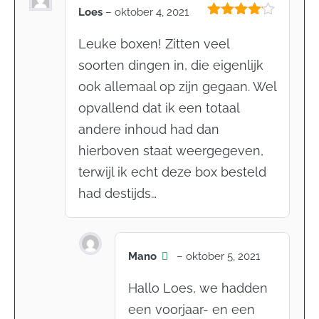
Loes
–
oktober 4, 2021
Gewaardeerd
4
uit 5
Leuke boxen! Zitten veel
soorten dingen in, die eigenlijk
ook allemaal op zijn gegaan. Wel
opvallend dat ik een totaal
andere inhoud had dan
hierboven staat weergegeven,
terwijl ik echt deze box besteld
had destijds…
Mano
–
oktober 5, 2021
Hallo Loes, we hadden
een voorjaar- en een