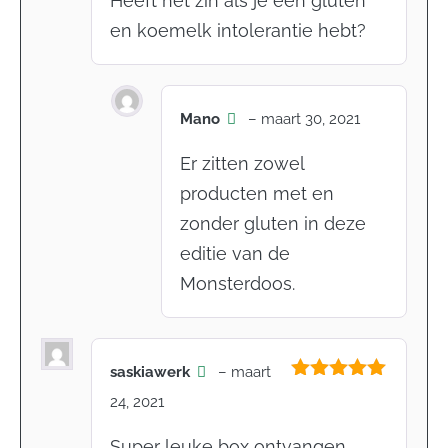
Heeft het zin als je een gluten
en koemelk intolerantie hebt?
Mano
–
maart 30, 2021
Er zitten zowel
producten met en
zonder gluten in deze
editie van de
Monsterdoos.
saskiawerk
–
maart
Gewaardeerd
24, 2021
5
uit 5
Super leuke box ontvangen.