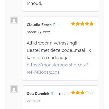
inhoud.
Claudia Feron
–
Gewaardeerd
maart 23, 2021
5
uit 5
Altijd weer n verrassing!!!
Bestel met deze code….maak ik
kans op n cadeautje:)
https://monsterbox-shop.nl/?
ref=MB00151191
Gea Dunnink
–
maart
Gewaardeerd
22, 2021
3
uit 5