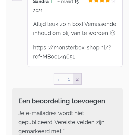
Sandra
–
maart 15,
Gewaardeerd
2021
4
uit 5
Altijd leuk zo n box! Verrassende
inhoud om blij van te worden 🙂
https ://monsterbox-shop.nl/?
ref=MB00149651
←
1
2
Een beoordeling toevoegen
Je e-mailadres wordt niet
gepubliceerd.
Vereiste velden zijn
gemarkeerd met
*