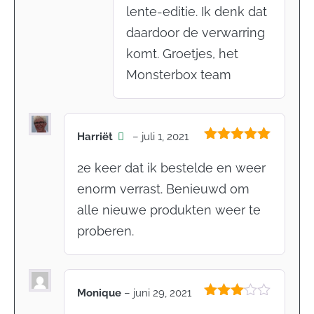
lente-editie. Ik denk dat
daardoor de verwarring
komt. Groetjes, het
Monsterbox team
Harriët
–
juli 1, 2021
Gewaardeerd
5
uit 5
2e keer dat ik bestelde en weer
enorm verrast. Benieuwd om
alle nieuwe produkten weer te
proberen.
Monique
–
juni 29, 2021
Gewaardeerd