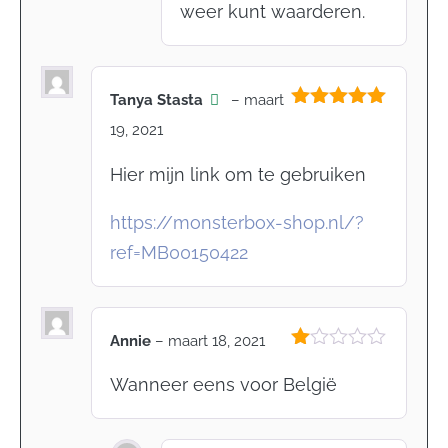
weer kunt waarderen.
Tanya Stasta
–
maart
Gewaardeerd
19, 2021
5
uit 5
Hier mijn link om te gebruiken
https://monsterbox-shop.nl/?
ref=MB00150422
Annie
–
maart 18, 2021
Gewaardeerd
1
Wanneer eens voor België
uit
5