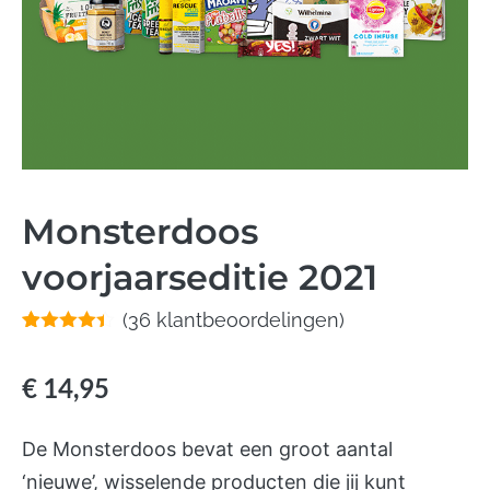
Monsterdoos
voorjaarseditie 2021
(
36
klantbeoordelingen)
Gewaardeerd
36
4.33
op 5
gebaseerd
€
14,95
op
klant
waarderingen
De Monsterdoos bevat een groot aantal
‘nieuwe’, wisselende producten die jij kunt