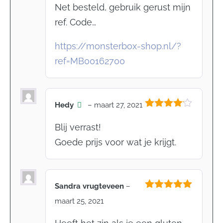
3
uit 5
Net besteld, gebruik gerust mijn
ref. Code…
https://monsterbox-shop.nl/?
ref=MB00162700
Hedy
–
maart 27, 2021
Gewaardeerd
4
uit 5
Blij verrast!
Goede prijs voor wat je krijgt.
Sandra vrugteveen
–
Gewaardeerd
maart 25, 2021
5
uit 5