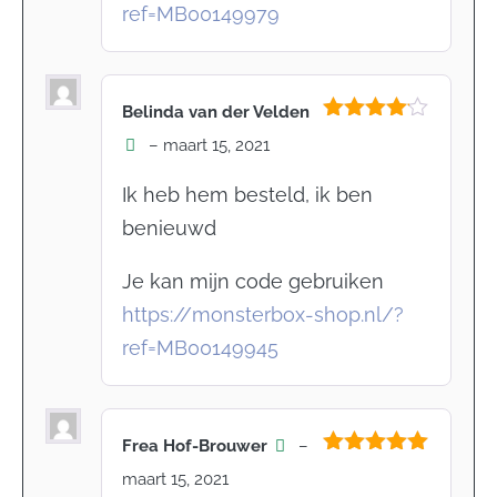
ref=MB00149979
Belinda van der Velden
Gewaardeerd
–
maart 15, 2021
4
uit 5
Ik heb hem besteld, ik ben
benieuwd
Je kan mijn code gebruiken
https://monsterbox-shop.nl/?
ref=MB00149945
Frea Hof-Brouwer
–
Gewaardeerd
maart 15, 2021
5
uit 5